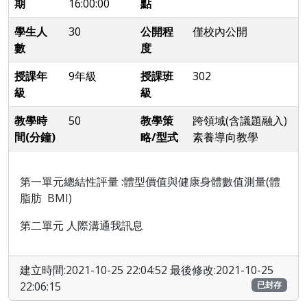
期
16:00:00
點
學生人
30
公開程
僅校內公開
數
度
授課年
9年級
授課班
302
級
級
教學時
50
教學策
跨領域(含議題融入)
間(分鐘)
略/型式
素養導向教學
第一單元總結性評量 :
體型價值與健康身體數值測量(體
脂肪 BMI)
第二單元 人際溝通我訊息
建立時間:2021-10-25 22:04:52 最後修改:2021-10-25
22:06:15
已封存