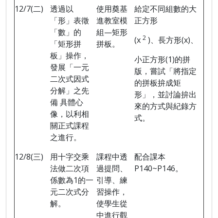
12/7(
二
)
透過以
使用奠基
給定不同組數的大
「形」表徵
進教室模
正方形
「數」的
組
—
矩形
2
(x
)
、長方形
(x)
、
「矩形拼
拼板。
板」操作，
小正方形
(1)
的拼
發展「一元
版，嘗試「將指定
二次式因式
的拼板拚成矩
分解」之先
形」，並討論拚出
備 具體心
來的方式與紀錄方
像，以利相
式。
關正式課程
之進行。
12/8(
三
)
用十字交乘
課程中透
配合課本
法做二次項
過提問、
P140~P146
。
係數為
1
的一
引導、練
元二次式分
習操作，
解。
使學生從
中進行觀