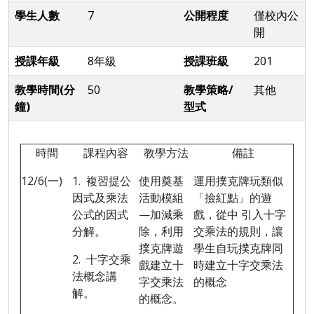
學生人數
7
公開程度
僅校內公
開
授課年級
8年級
授課班級
201
教學時間(分
50
教學策略/
其他
鐘)
型式
時間
課程內容
教學方法
備註
12/6(
一
)
1.
複習提公
使用奠基
運用撲克牌玩類似
因式及乘法
活動模組
「撿紅點」的遊
公式的因式
—
加減乘
戲，從中 引入十字
分解。
除，利用
交乘法的規則，讓
撲克牌遊
學生自玩撲克牌同
2.
十字交乘
戲建立十
時建立十字交乘法
法概念講
字交乘法
的概念
解。
的概念。