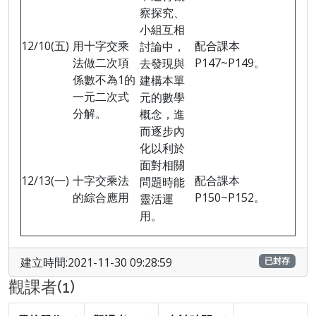
察探究、
小組互相
12/10(
五
)
用十字交乘
配合課本
討論中，
法做二次項
P147~P149
。
去發現與
係數不為
1
的
建構本單
一元二次式
元的數學
分解。
概念，進
而逐步內
化以利於
面對相關
12/13(
一
)
十字交乘法
配合課本
問題時能
的綜合應用
P150~P152
。
靈活運
用。
建立時間:2021-11-30 09:28:59
已封存
觀課者(1)