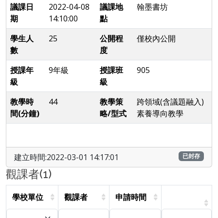
議課日
2022-04-08
議課地
翰墨書坊
期
14:10:00
點
學生人
25
公開程
僅校內公開
數
度
授課年
9年級
授課班
905
級
級
教學時
44
教學策
跨領域(含議題融入)
間(分鐘)
略/型式
素養導向教學
建立時間:2022-03-01 14:17:01
已封存
觀課者(1)
學校單位
觀課者
申請時間