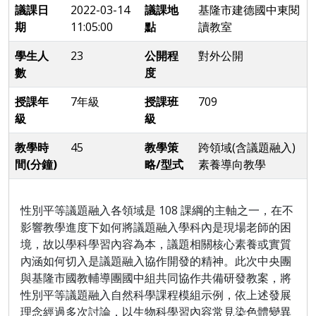
議課日
2022-03-14
議課地
基隆市建德國中東閱
期
11:05:00
點
讀教室
學生人
23
公開程
對外公開
數
度
授課年
7年級
授課班
709
級
級
教學時
45
教學策
跨領域(含議題融入)
間(分鐘)
略/型式
素養導向教學
性別平等議題融入各領域是 108 課綱的主軸之一，在不
影響教學
進度下如何將議題融入學科內是現場老師的困
境，故以學科學習內容
為本，議題相關核心素養或實質
內涵如何切入是議題融入協作開發的
精神。此次中央團
與基隆市國教輔導團國中組共同協作共備研發教案，
將
性別平等議題融入自然科學課程模組示例，依上述發展
理念經過多
次討論，以生物科學習內容常見染色體變異