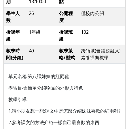
期
13:10:00
點
學生人
26
公開程
僅校內公開
數
度
授課年
1年級
授課班
102
級
級
教學時
40
教學策
跨領域(含議題融入)
間(分鐘)
略/型式
素養導向教學
單元名稱:第八課妹妹的紅雨鞋
學習目標:簡單介紹物品的外形與特色
教學引導:
1.請小朋友想一想:課文中是怎麼介紹妹妹喜歡的紅雨鞋?
2.參考課文的方法介紹一樣自己最喜歡的東西