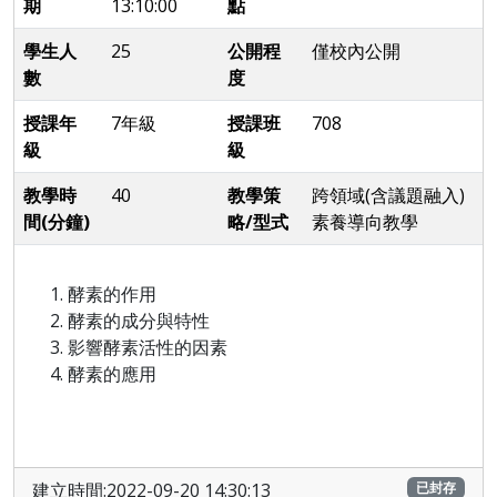
期
13:10:00
點
學生人
25
公開程
僅校內公開
數
度
授課年
7年級
授課班
708
級
級
教學時
40
教學策
跨領域(含議題融入)
間(分鐘)
略/型式
素養導向教學
酵素的作用
酵素的成分與特性
影響酵素活性的因素
酵素的應用
建立時間:2022-09-20 14:30:13
已封存