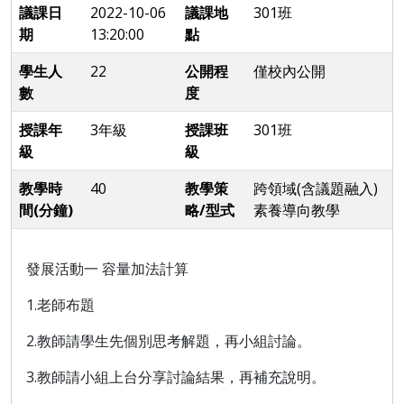
議課日
2022-10-06
議課地
301班
期
13:20:00
點
學生人
22
公開程
僅校內公開
數
度
授課年
3年級
授課班
301班
級
級
教學時
40
教學策
跨領域(含議題融入)
間(分鐘)
略/型式
素養導向教學
發展活動一
容量加
法計算
1.
老師布題
2.
教師請學生先個別思考解題，再小組討論。
3.
教師請小組上台分享討論結果，再補充說明。