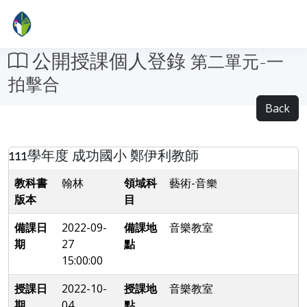
公開授課個人登錄
第二單元-一
拍擊合
Back
111學年度 成功國小 鄭伊利教師
教科書
翰林
領域科
藝術-音樂
版本
目
備課日
2022-09-
備課地
音樂教室
期
27
點
15:00:00
授課日
2022-10-
授課地
音樂教室
期
04
點