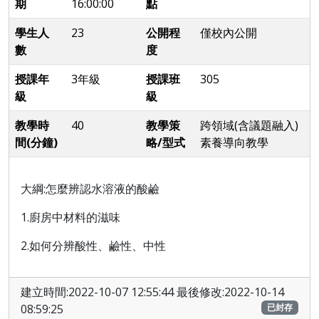
期
16:00:00
點
學生人
23
公開程
僅校內公開
數
度
授課年
3年級
授課班
305
級
級
教學時
40
教學策
跨領域(含議題融入)
間(分鐘)
略/型式
素養導向教學
大綱:怎麼辨認水溶液的酸鹼
1.廚房中材料的滋味
2.如何分辨酸性、鹼性、中性
建立時間:2022-10-07 12:55:44 最後修改:2022-10-14
08:59:25
已封存