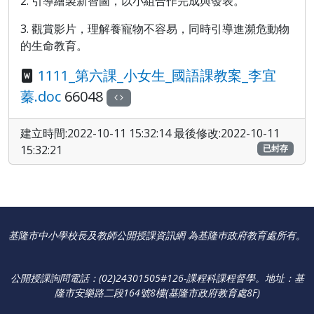
2. 引導繪製新智圖，以小組合作完成與發表。
3. 觀賞影片，理解養寵物不容易，同時引導進瀕危動物
的生命教育。
1111_第六課_小女生_國語課教案_李宜
蓁.doc
66048
建立時間:2022-10-11 15:32:14 最後修改:2022-10-11
15:32:21
已封存
基隆市中小學校長及教師公開授課資訊網 為基隆巿政府教育處所有。
公開授課詢問電話：(02)24301505#126-課程科課程督學
。
地址：基
隆市安樂路二段164號8樓(基隆市政府教育處8F)