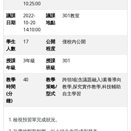
10:25:00
議課
2022-
議課
301教室
日期
10-20
地點
14:10:00
學生
17
公開
僅校內公開
人數
程度
授課
3年級
授課
301
年級
班級
教學
40
教學
跨領域(含議題融入)素養導向
時間
策略/
教學,探究實作教學,科技輔助
(分
型式
自主學習
鐘)
1. 檢視預習單完成狀況。