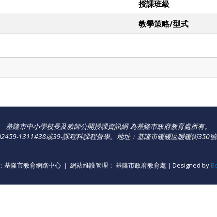
授課班級
教學策略/型式
基隆市中小學校長及教師公開授課資訊網 為基隆巿政府教育處所有。
459-1311#38或39-課程科課程督學
。
地址：基隆市暖暖區暖暖街350號
基隆市教育網路中心 ｜ 網站維護管理： 基隆市政府教育處 | Designed by
B