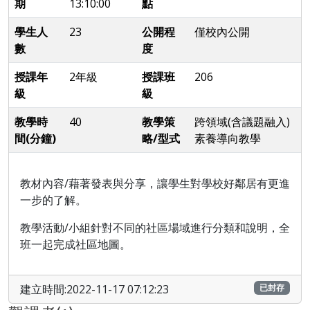
期
13:10:00
點
學生人
23
公開程
僅校內公開
數
度
授課年
2年級
授課班
206
級
級
教學時
40
教學策
跨領域(含議題融入)
間(分鐘)
略/型式
素養導向教學
教材內容/藉著發表與分享，讓學生對學校好鄰居有更進
一步的了解。
教學活動/小組針對不同的社區場域進行分類和說明
，全
班一起完成社區地圖。
建立時間:2022-11-17 07:12:23
已封存