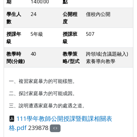
期
14:00:00
點
學生人
24
公開程
僅校內公開
數
度
授課年
5年級
授課班
507
級
級
教學時
40
教學策
跨領域(含議題融入)
間(分鐘)
略/型式
素養導向教學
一、複習家庭暴力的可能樣態。
二、探討家庭暴力的可能成因。
三、說明遭遇家庭暴力的處遇之道。
111學年教師公開授課暨觀課相關表
格.pdf
239878