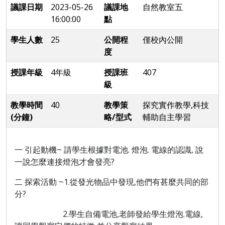
議課日期
2023-05-26
議課地
自然教室五
16:00:00
點
學生人數
25
公開程
僅校內公開
度
授課年級
4年級
授課班
407
級
教學時間
40
教學策
探究實作教學,科技
(分鐘)
略/型式
輔助自主學習
一 引起動機~ 請學生根據對電池. 燈泡. 電線的認識, 說
一說怎麼連接燈泡才會發亮?
二 探索活動 ~1.從發光物品中發現,他們有甚麼共同的部
分?
2.學生自備電池,老師發給學生燈泡.電線,