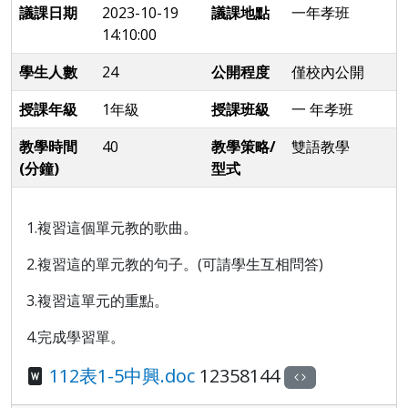
議課日期
2023-10-19
議課地點
一年孝班
14:10:00
學生人數
24
公開程度
僅校內公開
授課年級
1年級
授課班級
一 年孝班
教學時間
40
教學策略/
雙語教學
(分鐘)
型式
1.複習這個單元教的歌曲。
2.複習這的單元教的句子。(可請學生互相問答)
3.複習這單元的重點。
4.完成學習單。
112表1-5中興.doc
12358144