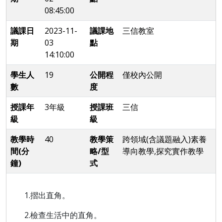
08:45:00
議課日
2023-11-
議課地
三信教室
期
03
點
14:10:00
學生人
19
公開程
僅校內公開
數
度
授課年
3年級
授課班
三信
級
級
教學時
40
教學策
跨領域(含議題融入)素養
間(分
略/型
導向教學,探究實作教學
鐘)
式
1.摺出直角
。
2.
檢查生活中的直角。