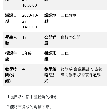
10:30:00
議課日
2023-10-
議課地
三仁教室
期
27
點
14:00:00
學生人
17
公開程
僅校內公開
數
度
授課年
3年級
授課班
三仁
級
級
教學時
40
教學策
跨領域(含議題融入)素養
間(分
略/型
導向教學,探究實作教學
鐘)
式
1.
從日常生活中體驗角的概念。
2.
能將三角板的角描下來。