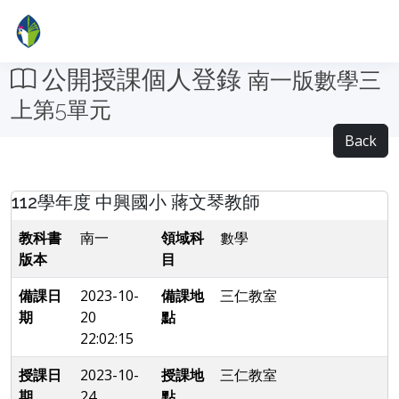
公開授課個人登錄
南一版數學三
上第5單元
Back
112學年度 中興國小 蔣文琴教師
教科書
南一
領域科
數學
版本
目
備課日
2023-10-
備課地
三仁教室
期
20
點
22:02:15
授課日
2023-10-
授課地
三仁教室
期
24
點