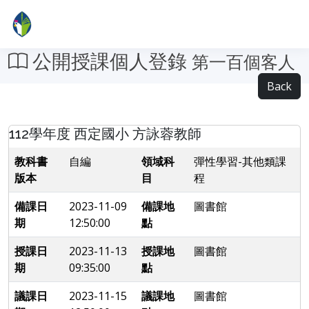
公開授課個人登錄
第一百個客人
Back
112學年度 西定國小 方詠蓉教師
教科書
自編
領域科
彈性學習-其他類課
版本
目
程
備課日
2023-11-09
備課地
圖書館
期
12:50:00
點
授課日
2023-11-13
授課地
圖書館
期
09:35:00
點
議課日
2023-11-15
議課地
圖書館