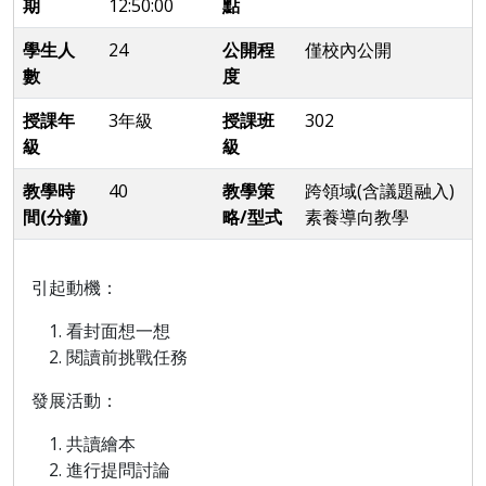
期
12:50:00
點
學生人
24
公開程
僅校內公開
數
度
授課年
3年級
授課班
302
級
級
教學時
40
教學策
跨領域(含議題融入)
間(分鐘)
略/型式
素養導向教學
引起動機：
看封面想一想
閱讀前挑戰任務
發展活動：
共讀繪本
進行提問討論