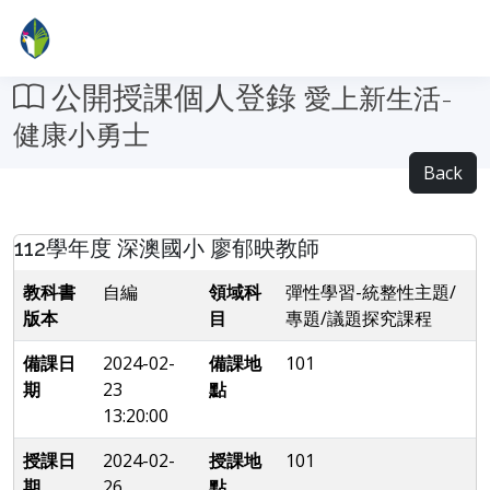
公開授課個人登錄
愛上新生活-
健康小勇士
Back
112學年度 深澳國小 廖郁映教師
教科書
自編
領域科
彈性學習-統整性主題/
版本
目
專題/議題探究課程
備課日
2024-02-
備課地
101
期
23
點
13:20:00
授課日
2024-02-
授課地
101
期
26
點