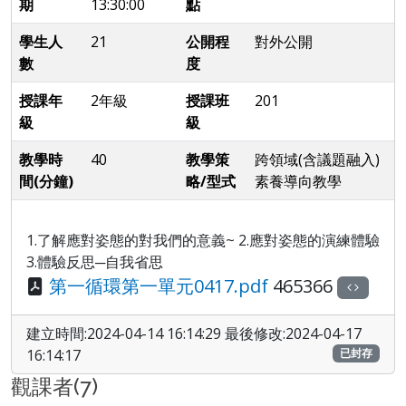
期
13:30:00
點
學生人
21
公開程
對外公開
數
度
授課年
2年級
授課班
201
級
級
教學時
40
教學策
跨領域(含議題融入)
間(分鐘)
略/型式
素養導向教學
1.了解應對姿態的對我們的意義~ 2.應對姿態的演練體驗
3.體驗反思─自我省思
第一循環第一單元0417.pdf
465366
建立時間:2024-04-14 16:14:29 最後修改:2024-04-17
16:14:17
已封存
觀課者(7)