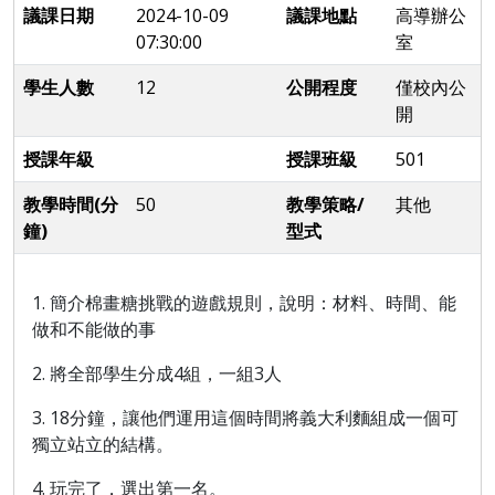
議課日期
2024-10-09
議課地點
高導辦公
07:30:00
室
學生人數
12
公開程度
僅校內公
開
授課年級
授課班級
501
教學時間(分
50
教學策略/
其他
鐘)
型式
1. 簡介棉畫糖挑戰的遊戲規則，說明：材料、時間、能
做和不能做的事
2. 將全部學生分成4組，一組3人
3. 18分鐘，讓他們運用這個時間將義大利麵組成一個可
獨立站立的結構。
4. 玩完了，選出第一名。