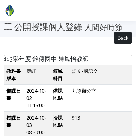
公開授課個人登錄
人間好時節
Back
113學年度 銘傳國中 陳鳳怡教師
教科書
康軒
領域
語文-國語文
版本
科目
備課日
2024-10-
備課
九導辦公室
期
02
地點
11:15:00
授課日
2024-10-
授課
913
期
03
地點
08:30:00