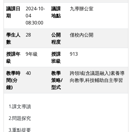
議課日
2024-10-
議課
九導辦公室
期
04
地點
08:30:00
學生人
28
公開
僅校內公開
數
程度
授課年
9年級
授課
913
級
班級
教學時
40
教學
跨領域(含議題融入)素養導
間(分
策略/
向教學,科技輔助自主學習
鐘)
型式
1.課文導讀
2.問題探究
3.重點提要