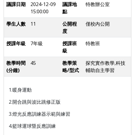
議課日期
2024-12-09
議課地
特教辦公室
15:00:00
點
學生人數
11
公開程
僅校內公開
度
授課年級
7年級
授課班
特教班
級
教學時間
45
教學策
探究實作教學,科技
(分鐘)
略/型式
輔助自主學習
1.暖身運動
2.開合跳與波比跳修正版
3.燈光反應訓練器示範與練習
4.籃球運球暨反應訓練