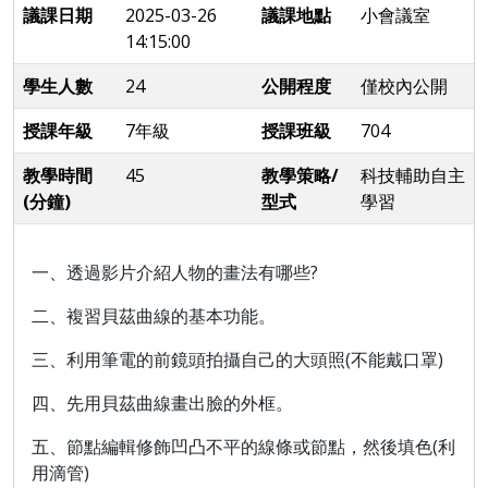
議課日期
2025-03-26
議課地點
小會議室
14:15:00
學生人數
24
公開程度
僅校內公開
授課年級
7年級
授課班級
704
教學時間
45
教學策略/
科技輔助自主
(分鐘)
型式
學習
一、透過影片介紹人物的畫法有哪些?
二、複習貝茲曲線的基本功能。
三、利用筆電的前鏡頭拍攝自己的大頭照(不能戴口罩)
四、先用
貝茲曲線畫出臉的外框。
五、節點編輯修飾凹凸不平的線條或節點，然後填色(利
用滴管)