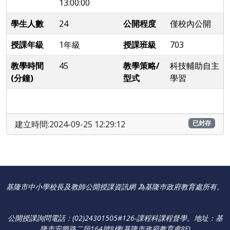
13:00:00
學生人數
24
公開程度
僅校內公開
授課年級
1年級
授課班級
703
教學時間
45
教學策略/
科技輔助自主
(分鐘)
型式
學習
建立時間:2024-09-25 12:29:12
已封存
基隆市中小學校長及教師公開授課資訊網 為基隆巿政府教育處所有。
公開授課詢問電話：(02)24301505#126-課程科課程督學
。
地址：基
隆市安樂路二段164號8樓(基隆市政府教育處8F)