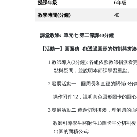
授課年級
6年級
教學時間(分鐘)
40
課堂教學
:
單元七 第二節課
40
分鐘
【活動一】圓面積
‧能透過圓形的切割與拼
1.
教師導入
(2
分鐘
):
各組依照教師指派看
點與疑問，並說明本節課學習重點。
2.
發展活動一 圓周長和直徑的關係
(3
分
操作附件
12
，說明黃色圓形圖卡的圓心
3.
發展活動二 透過切割拼湊，理解圓的面
教師引導學生將附件
13
圖卡平分切割後
出圓的面積公式
: