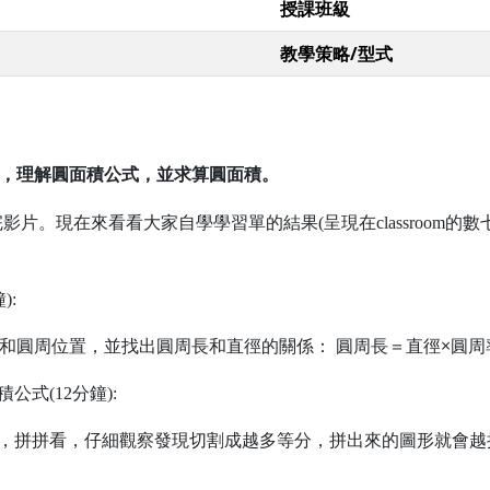
授課班級
教學策略/型式
湊，理解圓面積公式
，並求算圓面積
。
完影片。現在來看看大家自學學習單的結果
(
呈現在
classroom
的數
鐘
):
和圓周位置，並找出圓周長和直徑的關係：
圓周長＝直徑×圓周
積公式
(12
分鐘
):
，拼拼看，仔細觀察發現切割成越多等分，拼出來的圖形就會越