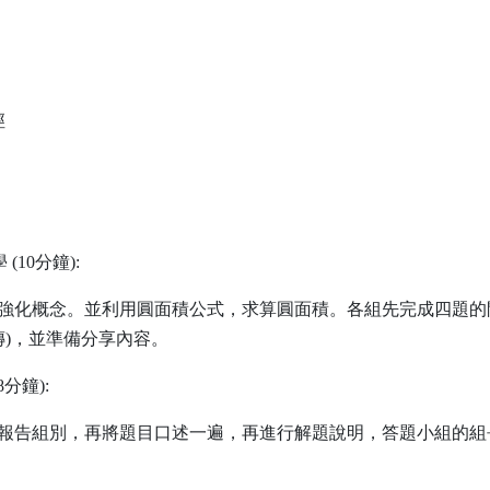
徑
學
(10
分鐘
):
強化概念。並利用圓面積公式，求算圓面積。各組先完成四題的
傳
)
，並準備分享內容。
8
分鐘
):
報告組別，再將題目口述一遍，再進行解題說明，答題小組的組