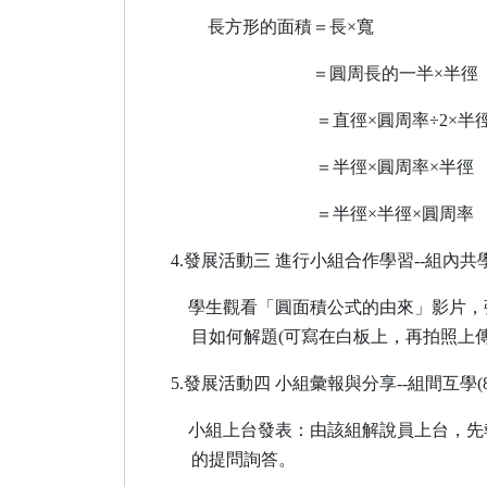
長方形的面積＝長×寬
＝圓周長的一半×半徑
＝直徑×圓周率÷
2
×半
＝半徑×圓周率×半徑
＝半徑×半徑×圓周率
4.
發展活動三
進行小組合作學習
--
組內共
學生觀看「圓面積公式的由來」影片，
目如何解題
(
可寫在白板上，再拍照上
5.
發展活動四 小組彙報與分享
--
組間互學
(
小組上台發表：由該組解說員上台，先
的提問詢答。