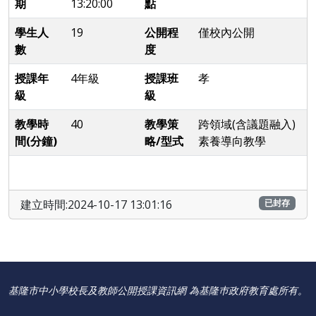
期
13:20:00
點
學生人
19
公開程
僅校內公開
數
度
授課年
4年級
授課班
孝
級
級
教學時
40
教學策
跨領域(含議題融入)
間(分鐘)
略/型式
素養導向教學
建立時間:2024-10-17 13:01:16
已封存
基隆市中小學校長及教師公開授課資訊網 為基隆巿政府教育處所有。