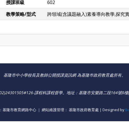
授課班級
602
教學策略/型式
跨領域(含議題融入)素養導向教學,探究
基隆市中小學校長及教師公開授課資訊網 為基隆巿政府教育處所有。
)24301505#126-課程科課程督學
。
地址：基隆市安樂路二段164號8樓(
基隆市教育網路中心 ｜ 網站維護管理： 基隆市政府教育處 | Designed by
B