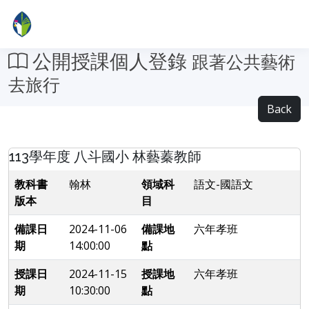
公開授課個人登錄
跟著公共藝術
去旅行
Back
113學年度 八斗國小 林藝蓁教師
教科書
翰林
領域科
語文-國語文
版本
目
備課日
2024-11-06
備課地
六年孝班
期
14:00:00
點
授課日
2024-11-15
授課地
六年孝班
期
10:30:00
點