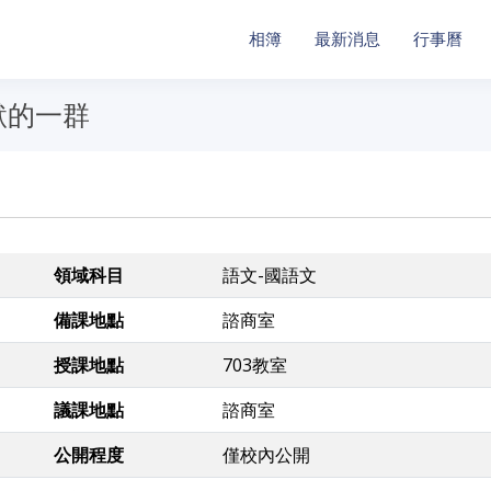
相簿
最新消息
行事曆
默的一群
領域科目
語文-國語文
備課地點
諮商室
授課地點
703教室
議課地點
諮商室
公開程度
僅校內公開