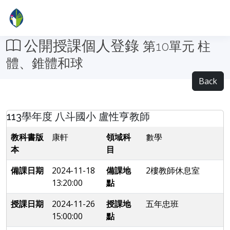
公開授課個人登錄
第10單元 柱
體、錐體和球
Back
113學年度 八斗國小 盧性亨教師
教科書版
康軒
領域科
數學
本
目
備課日期
2024-11-18
備課地
2樓教師休息室
13:20:00
點
授課日期
2024-11-26
授課地
五年忠班
15:00:00
點