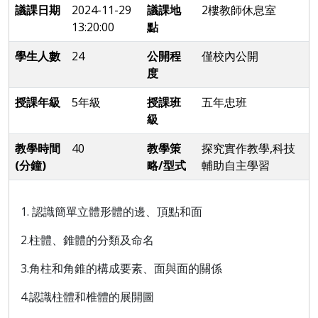
議課日期
2024-11-29
議課地
2樓教師休息室
13:20:00
點
學生人數
24
公開程
僅校內公開
度
授課年級
5年級
授課班
五年忠班
級
教學時間
40
教學策
探究實作教學,科技
(分鐘)
略/型式
輔助自主學習
1. 認識簡單立體形體的邊、頂點和面
2.柱體、錐體的分類及命名
3.角柱和角錐的構成要素、面與面的關係
4.認識柱體和椎體的展開圖