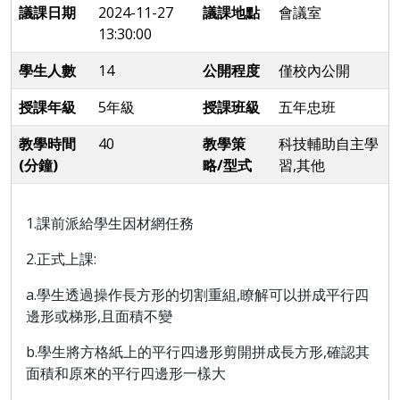
議課日期
2024-11-27
議課地點
會議室
13:30:00
學生人數
14
公開程度
僅校內公開
授課年級
5年級
授課班級
五年忠班
教學時間
40
教學策
科技輔助自主學
(分鐘)
略/型式
習,其他
1.課前派給學生因材網任務
2.正式上課:
a.學生透過操作長方形的切割重組,瞭解可以拼成平行四
邊形或梯形,且面積不變
b.學生將方格紙上的平行四邊形剪開拼成長方形,確認其
面積和原來的平行四邊形一樣大