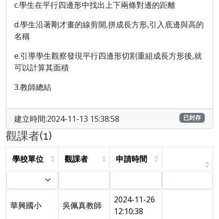
c.學生在平行四邊形中找出上下兩條對邊的距離
d.學生沿著剛才畫的線剪開,拼成長方形,引入底邊與高的
名稱
e.引導學生觀察發現平行四邊形切割重組成長方形後,就
可以計算其面積
3.教師總結
建立時間:2024-11-13 15:38:58
已封存
觀課者(1)
學校單位
觀課者
申請時間
2024-11-26
華興國小
吳佩真教師
12:10:38