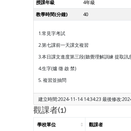
授課年級
4年級
教學時間(分鐘)
40
1.常見字考試
2.第七課前一天課文複習
3.本日課文進度第三段(聽覺理解訓練 提取訊息
4.生字(爐 徵 啟 禁)
5. 複習並抽問
建立時間:2024-11-14 14:34:23 最後修改:2024-
觀課者(1)
學校單位
觀課者