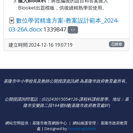
匯入Blooket
：將改編後的題目和答案匯入
Blooket出題模板，供後續精熟學習使用。
數位學習精進方案-教案設計範本_2024-
03-26A.docx
1339847
建立時間:2024-12-16 19:07:19
已封存
基隆市中小學校長及教師公開授課資訊網 為基隆巿政府教育處所有。
公開授課詢問電話：(02)24301505#126-課程科課程督學
。
地址：基
隆市安樂路二段164號8樓(基隆市政府教育處8F)
網站空間提供：基隆市教育網路中心 ｜ 網站維護管理： 基隆市政府教育
處 | Designed by
BootstrapMade