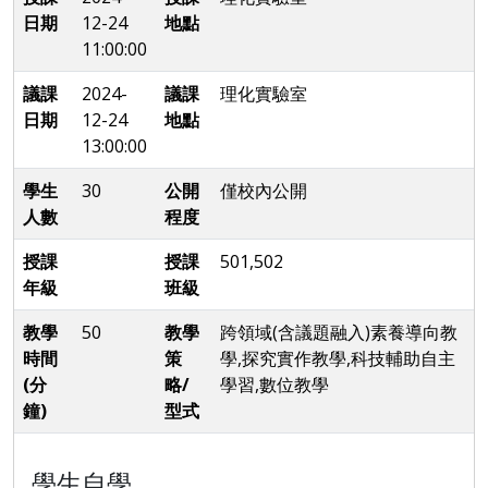
日期
12-24
地點
11:00:00
議課
2024-
議課
理化實驗室
日期
12-24
地點
13:00:00
學生
30
公開
僅校內公開
人數
程度
授課
授課
501,502
年級
班級
教學
50
教學
跨領域(含議題融入)素養導向教
時間
策
學,探究實作教學,科技輔助自主
(分
略/
學習,數位教學
鐘)
型式
學生自學