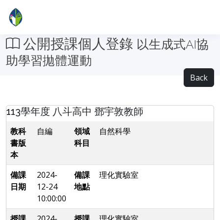
公開授課個人登錄
以生成式AI協
助學習拋體運動
Back
113學年度 八斗高中 鄧宇敦教師
教科
自編
領域
自然科學
書版
科目
本
備課
2024-
備課
理化實驗室
日期
12-24
地點
10:00:00
授課
2024-
授課
理化實驗室