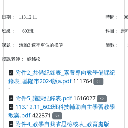
日期：
113.12.11
時間：
08:
班級：
603
班
科目：
康
課題：
活動
3
速率單位的換算
節數：
授課老師：
魏銘松
附件2_共備紀錄表_素養導向教學備課紀
錄表_基隆市2024版a.pdf
111764
1
附件5_議課紀錄表.pdf
1616027
113.12.11_603班科技輔助自主學習教學
教案.pdf
422871
附件4_教學自我省思檢核表_教育處版