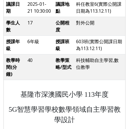
議課日
2025-01-
議課地
科任教室6(實際公開課
期
21 10:30:00
點
日期為113.12.11)
學生人
17
公開程
對外公開
數
度
授課年
6年級
授課班
603班(實際公開課日期
級
級
為113.12.11)
教學時
40
教學策
科技輔助自主學習,數
間(分
略/型式
位教學
鐘)
基隆市深澳國民小學
113
年度
5G
智慧學習學校數學領域自主學習教
學設計