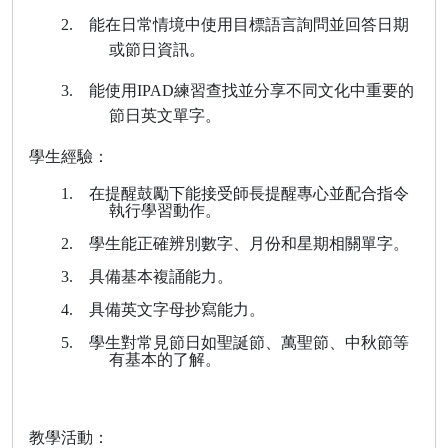
2.
能在日常情境中使用目標語言詢問並回答日期
或節日資訊。
3.
能使用
IPAD
練習查找
並分享不同文化中重要的
節日
英文單字。
學生經驗：
1.
在提醒鼓勵下能接受師長提醒專心並配合指令
執行學習動作。
2.
學生
能正確辨別
數字、月份和星期相關單字。
3.
具備基本複誦能力。
4.
具備英文字母抄寫能力。
5.
學生對常見節日如聖誕節、萬聖節、中秋節等
有基本的了解。
教學活動：