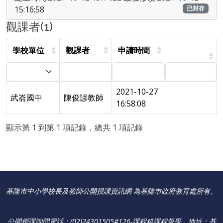
15:16:58
已封存
觀課者(1)
學校單位
觀課者
申請時間
2021-10-27
武崙國中
陳俊諺教師
16:58:08
顯示第 1 到第 1 項記錄，總共 1 項記錄
基隆市中小學校長及教師公開授課資訊網 為基隆巿政府教育處所有。
公開授課詢問電話：(02)24301505#126-課程科課程督學
。
地址：基