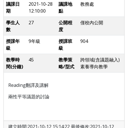
議課日
2021-10-28
議課地
教務處
期
12:10:00
點
學生人
27
公開程
僅校內公開
數
度
授課年
9年級
授課班
904
級
級
教學時
45
教學策
跨領域(含議題融入)
間(分鐘)
略/型式
素養導向教學
Reading翻譯及講解
兩性平等議題的討論
建立時間:2021-10-12 15:14:22 最後修改:2021-10-12