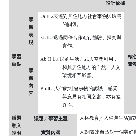
設計依據
2a-II-2
表達對居住地方社會事物與環境
學
的關懷。
習
表
3c-II-2
透過同儕合作進行體驗、探究與
現
實作。
學習
核
Ab-II-1
居民的生活方式與空間利用，
重點
素
和其居住地方的自然、人文
學
環境相互影響。
習
內
Ba-II-1
人們對社會事物的認識、感受
容
與意見有相同之處，亦有差
異性。
議題
人權教育／人權與生活實
議題
╱
學習主題
融入
人
E4
表達自己對一個美好
實質內涵
說明