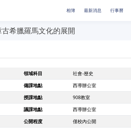
相簿
最新消息
行事曆
章古希臘羅馬文化的展開
領域科目
社會-歷史
備課地點
西導辦公室
授課地點
908教室
議課地點
西導辦公室
公開程度
僅校內公開