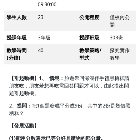
09:30:00
學生人數
23
公開程度
僅校內公
開
授課年級
3年級
授課班級
303班
教學時間
40
教學策略/
探究實作
(分鐘)
型式
教學
【引起動機】
1、
情境：
旅遊帶回澎湖伴手禮黑糖糕請
朋友吃，朋友若想再吃需回答問題才可以，由此提出間
題引起動機
。
2、
提問：
把
1
個黑糖糕平分成9
份，其中的2
份是幾個黑
糖糕？
【發展活動】
(1)能用分數表示已等分好具體物的部分量。