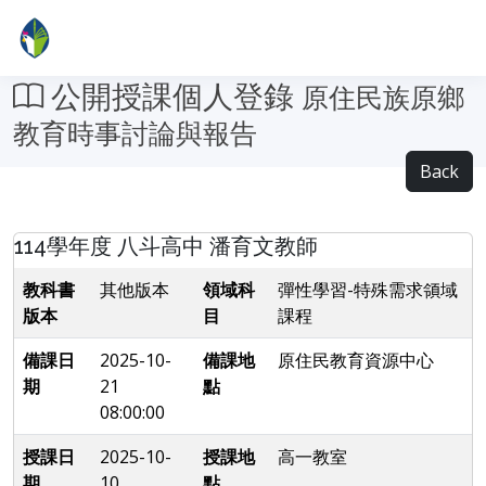
公開授課個人登錄
原住民族原鄉
教育時事討論與報告
Back
114學年度 八斗高中 潘育文教師
教科書
其他版本
領域科
彈性學習-特殊需求領域
版本
目
課程
備課日
2025-10-
備課地
原住民教育資源中心
期
21
點
08:00:00
授課日
2025-10-
授課地
高一教室
期
10
點