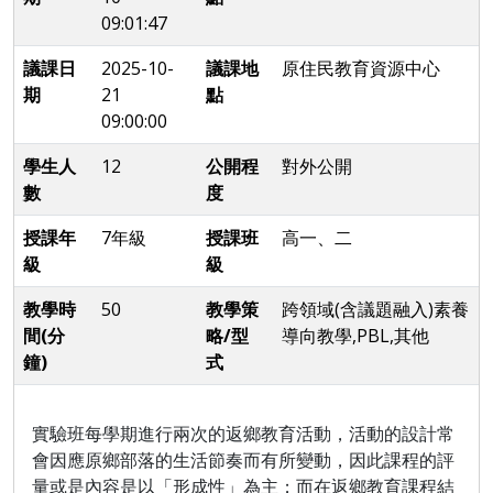
09:01:47
議課日
2025-10-
議課地
原住民教育資源中心
期
21
點
09:00:00
學生人
12
公開程
對外公開
數
度
授課年
7年級
授課班
高一、二
級
級
教學時
50
教學策
跨領域(含議題融入)素養
間(分
略/型
導向教學,PBL,其他
鐘)
式
實驗班每學期進行兩次的返鄉教育活動，活動的設計常
會因應原鄉部落的生活節奏而有所變動，因此課程的評
量或是內容是以「形成性」為主；而在返鄉教育課程結