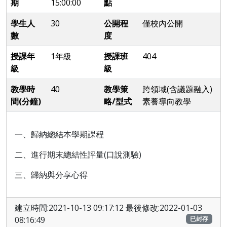
期
15:00:00
點
學生人
30
公開程
僅校內公開
數
度
授課年
1年級
授課班
404
級
級
教學時
40
教學策
跨領域(含議題融入)
間(分鐘)
略/型式
素養導向教學
一、歸納總結本學期課程
二、進行期末總結性評量(口說測驗)
三、歸納與分享心得
建立時間:2021-10-13 09:17:12 最後修改:2022-01-03
08:16:49
已封存