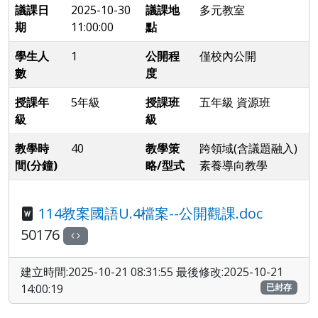
議課日
2025-10-30
議課地
多元教室
期
11:00:00
點
學生人
1
公開程
僅校內公開
數
度
授課年
5年級
授課班
五年級 資源班
級
級
教學時
40
教學策
跨領域(含議題融入)
間(分鐘)
略/型式
素養導向教學
114教案國語U.4檔案--公開觀課.doc
50176
建立時間:2025-10-21 08:31:55 最後修改:2025-10-21
14:00:19
已封存