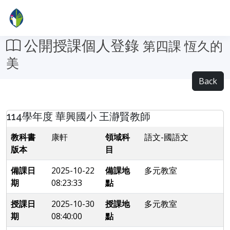
公開授課個人登錄
第四課 恆久的
美
Back
114學年度 華興國小 王瀞賢教師
教科書
康軒
領域科
語文-國語文
版本
目
備課日
2025-10-22
備課地
多元教室
期
08:23:33
點
授課日
2025-10-30
授課地
多元教室
期
08:40:00
點