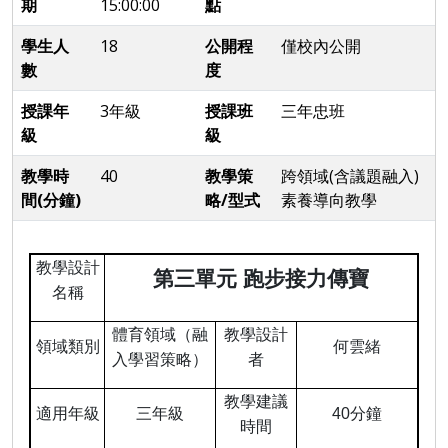
期
15:00:00
點
學生人
18
公開程
僅校內公開
數
度
授課年
3年級
授課班
三年忠班
級
級
教學時
40
教學策
跨領域(含議題融入)
間(分鐘)
略/型式
素養導向教學
教學設計
第三單元 跑步接力傳寶
名稱
體育領域（融
教學設計
領域類別
何雲緒
入學習策略）
者
教學建議
適用年級
三年級
40
分鐘
時間