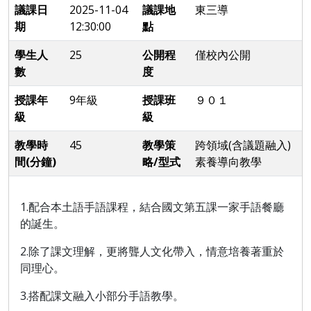
議課日
2025-11-04
議課地
東三導
期
12:30:00
點
學生人
25
公開程
僅校內公開
數
度
授課年
9年級
授課班
９０１
級
級
教學時
45
教學策
跨領域(含議題融入)
間(分鐘)
略/型式
素養導向教學
1.配合本土語手語課程，結合國文第五課一家手語餐廳
的誕生。
2.除了課文理解，更將聾人文化帶入，情意培養著重於
同理心。
3.搭配課文融入小部分手語教學。