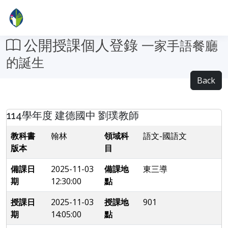
公開授課個人登錄
一家手語餐廳
的誕生
Back
114學年度 建德國中 劉璞教師
教科書
翰林
領域科
語文-國語文
版本
目
備課日
2025-11-03
備課地
東三導
期
12:30:00
點
授課日
2025-11-03
授課地
901
期
14:05:00
點