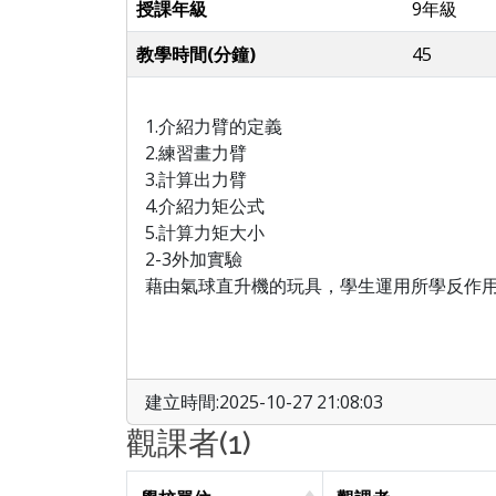
授課年級
9年級
教學時間(分鐘)
45
1.介紹力臂的定義
2.練習畫力臂
3.計算出力臂
4.介紹力矩公式
5.計算力矩大小
2-3外加實驗
藉由氣球直升機的玩具，學生運用所學反作
建立時間:2025-10-27 21:08:03
觀課者(1)