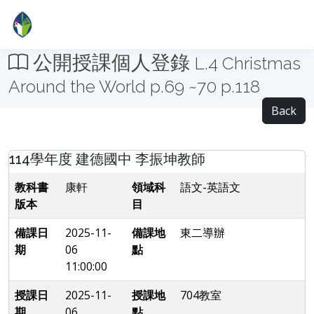
公開授課個人登錄
L.4 Christmas
Around the World p.69 ~70 p.118
Back
114學年度 建德國中 李振坤教師
教科書
康軒
領域科
語文-英語文
版本
目
備課日
2025-11-
備課地
東二導辦
期
06
點
11:00:00
授課日
2025-11-
授課地
704教室
期
06
點