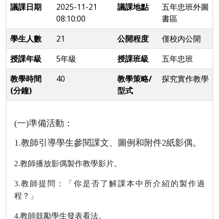
議課日期
2025-11-21
議課地點
五年忠班外圖
08:10:00
書區
學生人數
21
公開程度
僅校內公開
授課年級
5年級
授課班級
五年忠班
教學時間
40
教學策略/
探究實作教學
(分鐘)
型式
(
一
)
準備活動：
1.
教師引導學生參閱課文、圖例和附件
2
紙影偶。
2.
教師播放影偶製作教學影片。
3.
教師提問：「你是否了解課本中所介紹的製作過
程？」
4.
教師鼓勵學生發表看法。