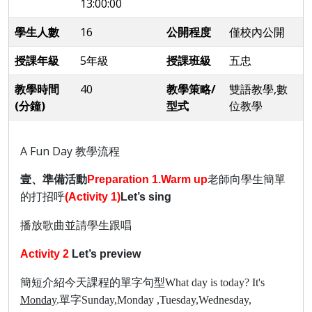
13:00:00
學生人數
16
公開程度
僅校內公開
授課年級
5年級
授課班級
五忠
教學時間
40
教學策略/
雙語教學,數
(分鐘)
型式
位教學
A Fun Day 教學流程
壹、準備活動
Preparation
1.Warm up
老師向學生簡單
的打招呼
(Activity 1)
Let’s sing
播放歌曲並請學生跟唱
Activity 2
Let’s p
review
簡短介紹今天課程的單字句型What day is today? It's
Monday
.單字Sunday,Monday ,Tuesday,Wednesday,