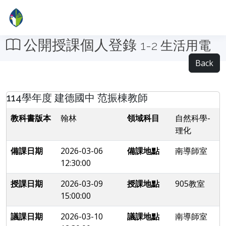
公開授課個人登錄
1-2 生活用電
Back
114學年度 建德國中 范振棟教師
教科書版本
翰林
領域科目
自然科學-
理化
備課日期
2026-03-06
備課地點
南導師室
12:30:00
授課日期
2026-03-09
授課地點
905教室
15:00:00
議課日期
2026-03-10
議課地點
南導師室